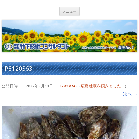
コンテンツへ移動
メニュー
P3120363
公開日時:
2022年3月14日
1280 × 960
(
広島牡蠣を頂きました！
)
次へ →