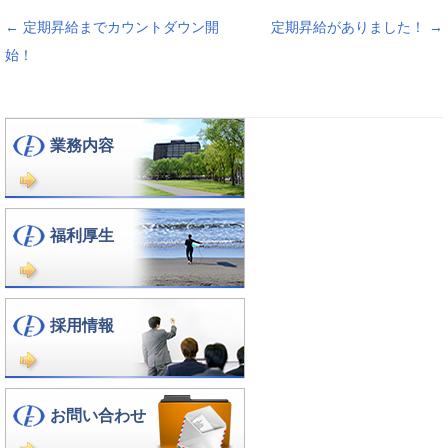
投稿ナビゲーション
←
定期昇給までカウントダウン開
定期昇給がありました！
→
始！
業務内容
福利厚生
採用情報
お問い合わせ